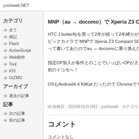
yoshiweb.NET
カテゴリ
MNP（au → docomo）で Xperia Z3
全て
HTC J butterflyを買って2年が経って2年
雑記
ビックカメラで MNPで Xperia Z3 Compact
Flash
って書いてあたのでau → docomoに乗り換え
ActionScript
Web制作
指定OP加入が条件とのことでいっぱいOPが
Tool
初のドコモへ！
iOS
GIZMO
OSもAndroid4.4 KitKat だったので Chr
アーカイブ
過去の記事
記事
投稿日 : 2015年01月19日 - yoshiweb - カテゴリ
次の記事
前の記事
コメント
コメントなし