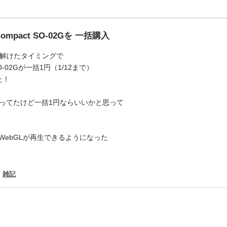
 Compact SO-02Gを 一括購入
縛りが解けたタイミングで
 SO-02Gが一括1円（1/12まで）
た！
入ってたけど一括1円ならいいかと思って
omeで WebGLが再生できるようになった
:
雑記