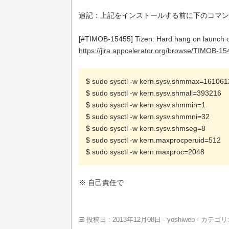
追記：上記をインストールする前に下のコマン
[#TIMOB-15455] Tizen: Hard hang on launch o
https://jira.appcelerator.org/browse/TIMOB-1
$ sudo sysctl -w kern.sysv.shmmax=16106
$ sudo sysctl -w kern.sysv.shmall=393216
$ sudo sysctl -w kern.sysv.shmmin=1
$ sudo sysctl -w kern.sysv.shmmni=32
$ sudo sysctl -w kern.sysv.shmseg=8
$ sudo sysctl -w kern.maxprocperuid=512
$ sudo sysctl -w kern.maxproc=2048
※ 自己責任で
投稿日 : 2013年12月08日 - yoshiweb - カテゴリ