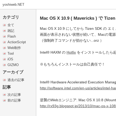
yoshiweb.NET
カテゴリ
Mac OS X 10.9 ( Mavericks )
全て
Mac OS X 10.9 にしてから Tizen SD
雑記
画面が表示されない状態が続いて、Macの電
Flash
（強制終了コマンドが効かない...orz ）
ActionScript
Web制作
Intel® HAXM の
Hotfix
をインストールしたら
Tool
iOS
※もちろんインストールは自己責任で！
GIZMO
アーカイブ
過去の記事
Intel® Hardware Accelerated Execution Manage
記事
http://software.intel.com/en-us/articles/intel
次の記事
逆襲のWebエンジニア: Mac OS X 10.8 (Mounta
前の記事
http://rx93g.blogspot.jp/2013/10/mac-os-x-108